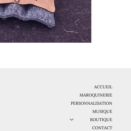
Poignée en cuir
Prix
85,00 €
ACCUEIL
MAROQUINERIE
PERSONNALISATION
MUSIQUE
BOUTIQUE
CONTACT