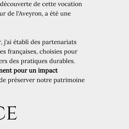
e la maroquinerie,
a découverte de cette vocation
Nom 
lence et de sens. La
ur de l'Aveyron, a été une
n stage à Saint-
 une révélation.
E-mai
j'ai établi des partenariats
, j'ai établi des
es françaises, choisies pour
Télé
es et mégisseries
ers des pratiques durables.
té et leur
ent pour un impact
ables. Cette
de préserver notre patrimoine
Mess
 pour un impact
é de préserver notre
ce