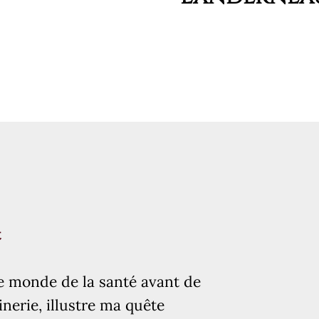
R
i
t
nt
Prén
e monde de la santé avant de
 le monde de la santé
inerie, illustre ma quête