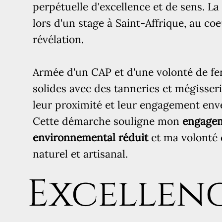
avant de plonger dans l'art délicat d
perpétuelle d'excellence et de sens. L
illustre ma quête perpétuelle d'excel
lors d'un stage à Saint-Affrique, au coe
découverte de cette vocation lors d'u
révélation.
Affrique, au coeur de l'Aveyron, a été
Armée d'un CAP et d'une volonté de fer, 
Armée d'un CAP et d'une volonté de fer
solides avec des tanneries et mégisseri
partenariats solides avec des tanneri
leur proximité et leur engagement env
françaises, choisies pour leur proximi
Cette démarche souligne mon
engagem
engagement envers des pratiques dur
environnemental réduit
et ma volonté 
démarche souligne mon
engagement
naturel et artisanal.
environnemental réduit
et ma volont
Excellen
patrimoine naturel et artisanal.