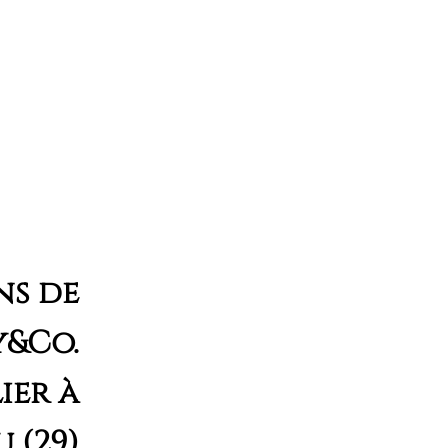
ns de
y&Co.
ier à
 (29)